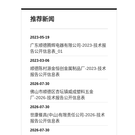
推荐新闻
2023-05-19
广东顺德腾辉电器有限公司-2023-技术报
告公开信息表_01
2023-03-06
顺德陈村源金恒创金属制品厂-2023-技术
报告公开信息表
2026-07-30
佛山市顺德区杏坛镇威成塑料五金
厂-2026-技术报告公开信息表
2026-07-30
世康餐具(中山)有限责任公司-2026-技术
报告公开信息表
2026-07-30