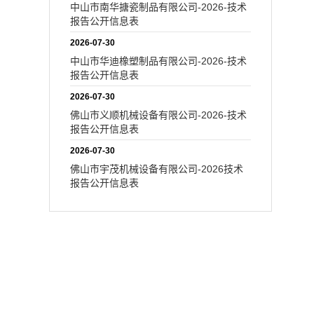
中山市南华搪瓷制品有限公司-2026-技术
报告公开信息表
2026-07-30
中山市华迪橡塑制品有限公司-2026-技术
报告公开信息表
2026-07-30
佛山市义顺机械设备有限公司-2026-技术
报告公开信息表
2026-07-30
佛山市宇茂机械设备有限公司-2026技术
报告公开信息表