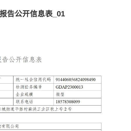
术报告公开信息表_01