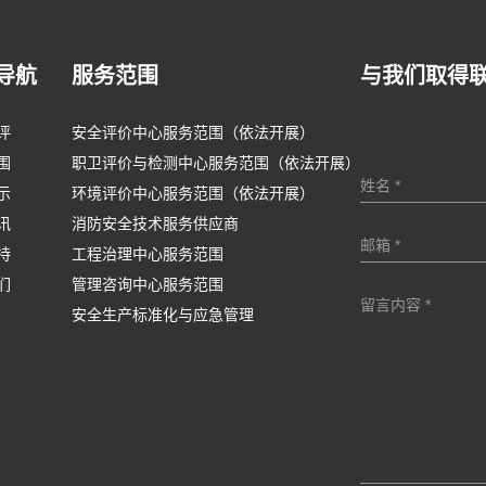
导航
服务范围
与我们取得
评
安全评价中心服务范围（依法开展）
围
职卫评价与检测中心服务范围（依法开展）
示
环境评价中心服务范围（依法开展）
讯
消防安全技术服务供应商
持
工程治理中心服务范围
们
管理咨询中心服务范围
安全生产标准化与应急管理