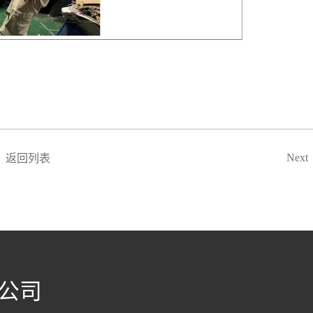
Next
返回列表
公司