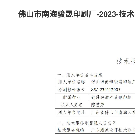
佛山市南海骏晟印刷厂-2023-技