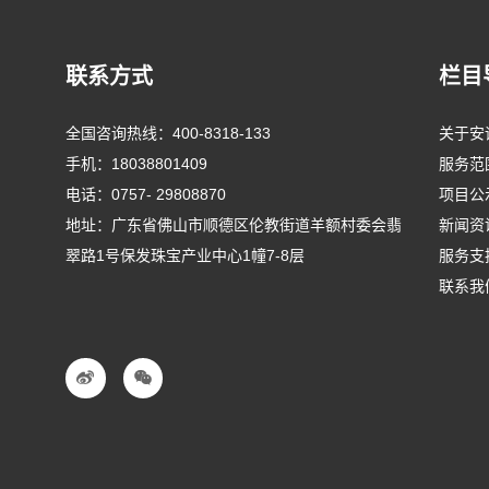
联系方式
栏目
全国咨询热线：
400-8318-133
关于安
手机：
18038801409
服务范
电话：
0757- 29808870
项目公
地址：广东省佛山市顺德区伦教街道羊额村委会翡
新闻资
翠路1号保发珠宝产业中心1幢7-8层
服务支
联系我