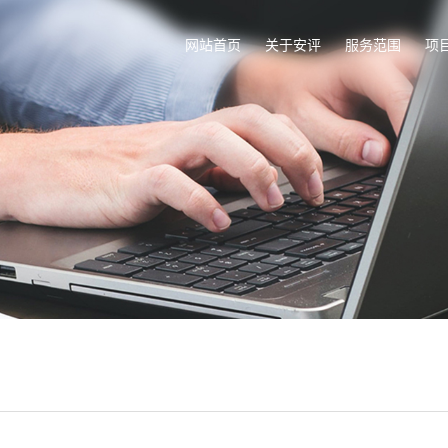
网站首页
关于安评
服务范围
项