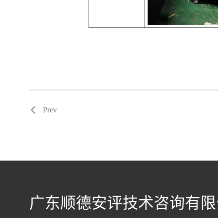
Prev
广东顺德安评技术咨询有限