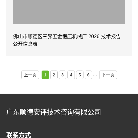
佛山市顺德区三界五金锻压机械厂-2026-技术报告
公开信息表
上一页
1
2
3
4
5
6
···
下一页
广东顺德安评技术咨询有限公司
联系方式