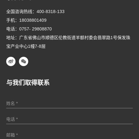
全国咨询热线：
400-8318-133
手机：
18038801409
电话：
0757- 29808870
地址：广东省佛山市顺德区伦教街道羊额村委会翡翠路1号保发珠
宝产业中心1幢7-8层
与我们取得联系