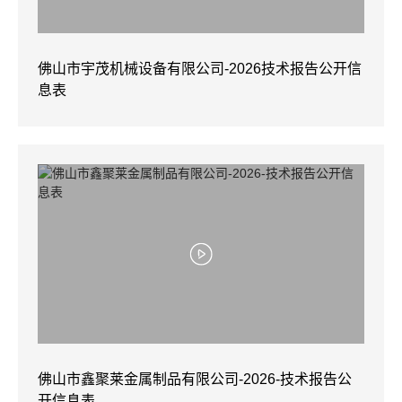
佛山市宇茂机械设备有限公司-2026技术报告公开信
息表
佛山市鑫聚莱金属制品有限公司-2026-技术报告公
开信息表