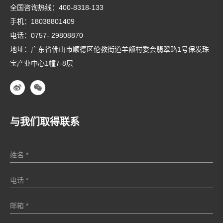
全国咨询热线：
400-8318-133
手机：
18038801409
电话：
0757- 29808870
地址：广东省佛山市顺德区伦教街道羊额村委会翡翠路1号保发珠
宝产业中心1幢7-8层
与我们取得联系