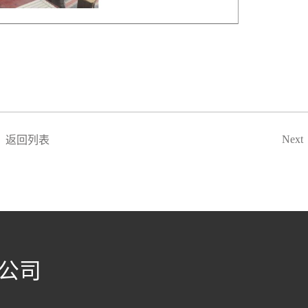
Next
返回列表
公司