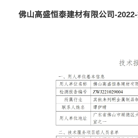
佛山高盛恒泰建材有限公司-202