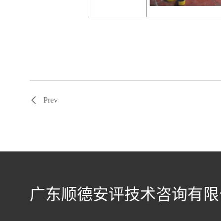
Prev
广东顺德安评技术咨询有限