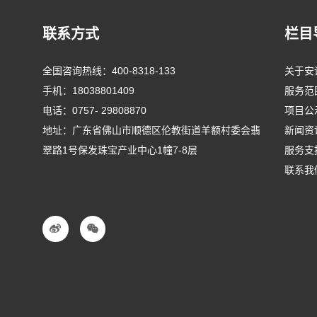
联系方式
栏目
全国咨询热线：
400-8318-133
关于安
手机：
18038801409
服务范
电话：
0757- 29808870
项目公
地址：广东省佛山市顺德区伦教街道羊额村委会翡
新闻资
翠路1号保发珠宝产业中心1幢7-8层
服务支
联系我