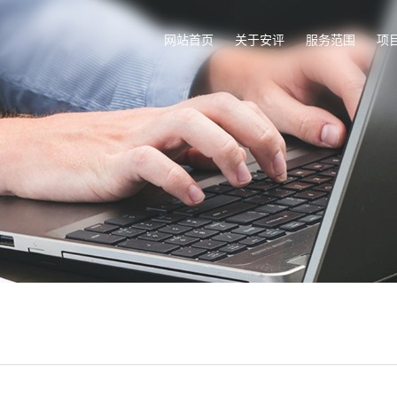
网站首页
关于安评
服务范围
项