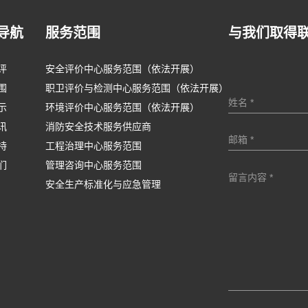
导航
服务范围
与我们取得
评
安全评价中心服务范围（依法开展）
围
职卫评价与检测中心服务范围（依法开展）
示
环境评价中心服务范围（依法开展）
讯
消防安全技术服务供应商
持
工程治理中心服务范围
们
管理咨询中心服务范围
安全生产标准化与应急管理