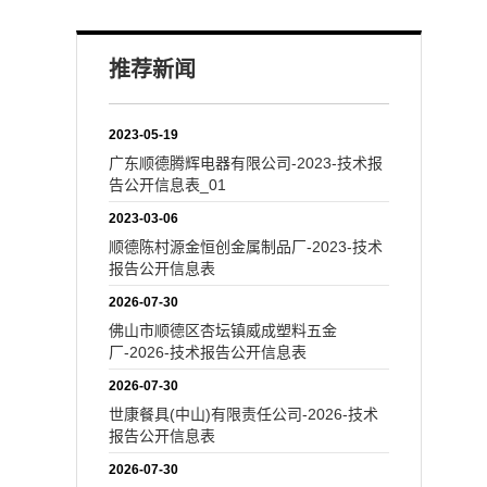
推荐新闻
2023-05-19
广东顺德腾辉电器有限公司-2023-技术报
告公开信息表_01
2023-03-06
顺德陈村源金恒创金属制品厂-2023-技术
报告公开信息表
2026-07-30
佛山市顺德区杏坛镇威成塑料五金
厂-2026-技术报告公开信息表
2026-07-30
世康餐具(中山)有限责任公司-2026-技术
报告公开信息表
2026-07-30