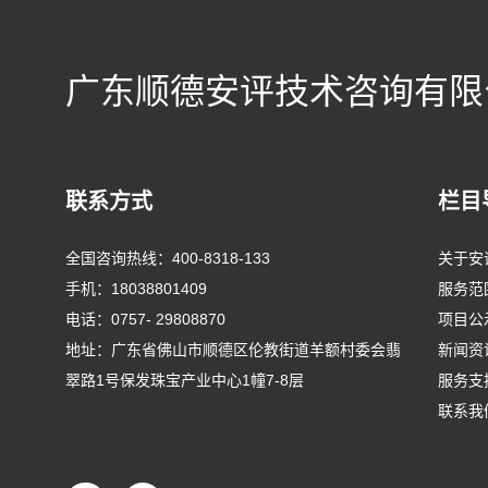
广东顺德安评技术咨询有限
联系方式
栏目
全国咨询热线：
400-8318-133
关于安
手机：
18038801409
服务范
电话：
0757- 29808870
项目公
地址：广东省佛山市顺德区伦教街道羊额村委会翡
新闻资
翠路1号保发珠宝产业中心1幢7-8层
服务支
联系我