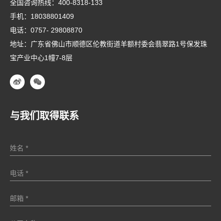
全国咨询热线：
400-8318-133
手机：
18038801409
电话：
0757- 29808870
地址：广东省佛山市顺德区伦教街道羊额村委会翡翠路1号保发珠
宝产业中心1幢7-8层
与我们取得联系