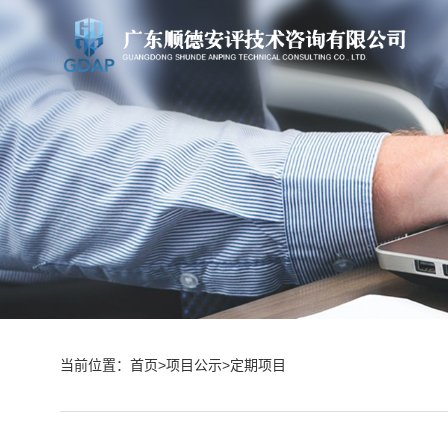
当前位置：
首页
>
项目公示
>
定期项目