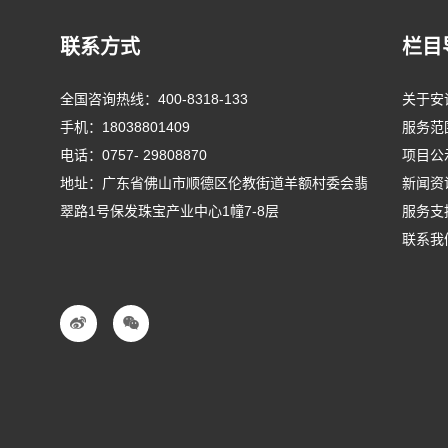
联系方式
栏目
全国咨询热线：
400-8318-133
关于安
手机：
18038801409
服务范
电话：
0757- 29808870
项目公
地址：广东省佛山市顺德区伦教街道羊额村委会翡
新闻资
翠路1号保发珠宝产业中心1幢7-8层
服务支
联系我