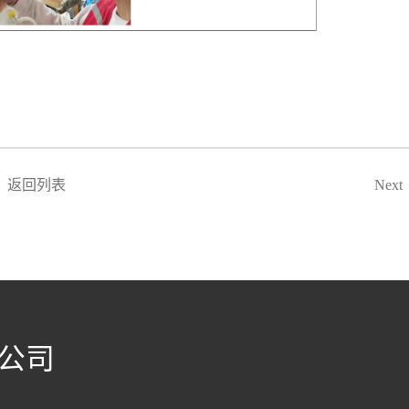
Next
返回列表
公司