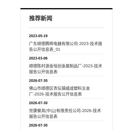
推荐新闻
2023-05-19
广东顺德腾辉电器有限公司-2023-技术报
告公开信息表_01
2023-03-06
顺德陈村源金恒创金属制品厂-2023-技术
报告公开信息表
2026-07-30
佛山市顺德区杏坛镇威成塑料五金
厂-2026-技术报告公开信息表
2026-07-30
世康餐具(中山)有限责任公司-2026-技术
报告公开信息表
2026-07-30