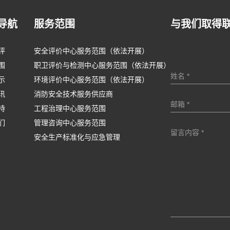
导航
服务范围
与我们取得
评
安全评价中心服务范围（依法开展）
围
职卫评价与检测中心服务范围（依法开展）
示
环境评价中心服务范围（依法开展）
讯
消防安全技术服务供应商
持
工程治理中心服务范围
们
管理咨询中心服务范围
安全生产标准化与应急管理