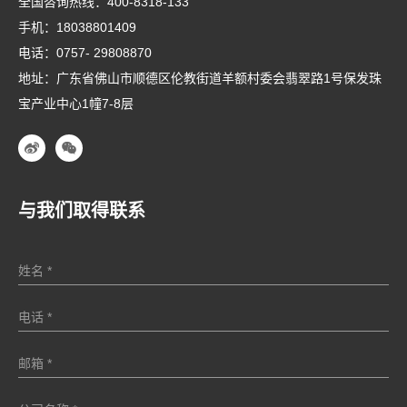
全国咨询热线：
400-8318-133
手机：
18038801409
电话：
0757- 29808870
地址：广东省佛山市顺德区伦教街道羊额村委会翡翠路1号保发珠
宝产业中心1幢7-8层
与我们取得联系