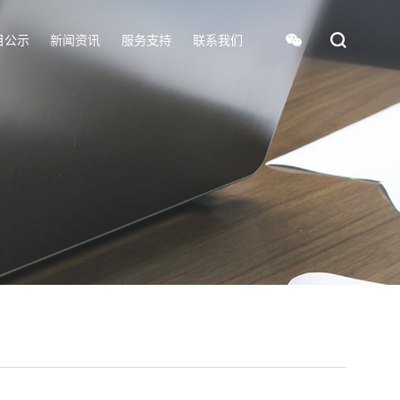
目公示
新闻资讯
服务支持
联系我们