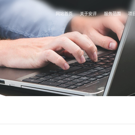
网站首页
关于安评
服务范围
项