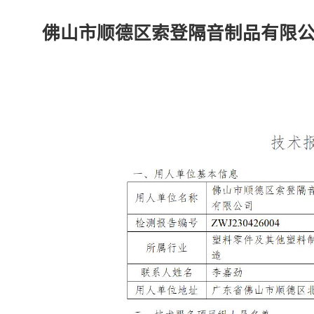
佛山市顺德区索登隔音制品有限公司-