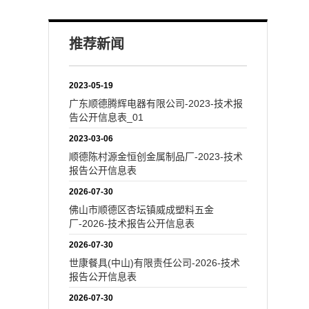
推荐新闻
2023-05-19
广东顺德腾辉电器有限公司-2023-技术报
告公开信息表_01
2023-03-06
顺德陈村源金恒创金属制品厂-2023-技术
报告公开信息表
2026-07-30
佛山市顺德区杏坛镇威成塑料五金
厂-2026-技术报告公开信息表
2026-07-30
世康餐具(中山)有限责任公司-2026-技术
报告公开信息表
2026-07-30