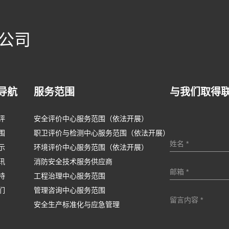
公司
导航
服务范围
与我们取得
评
安全评价中心服务范围（依法开展）
围
职卫评价与检测中心服务范围（依法开展）
示
环境评价中心服务范围（依法开展）
讯
消防安全技术服务供应商
持
工程治理中心服务范围
们
管理咨询中心服务范围
安全生产标准化与应急管理