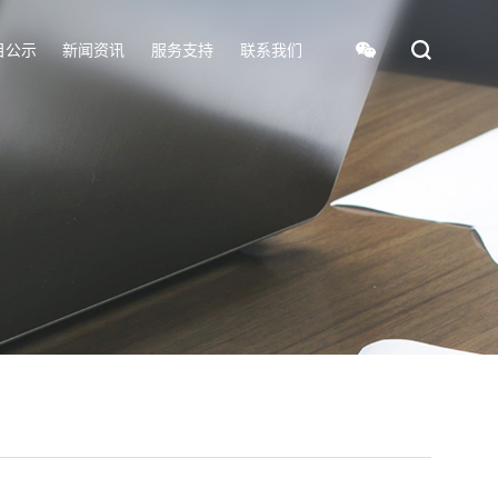
目公示
新闻资讯
服务支持
联系我们