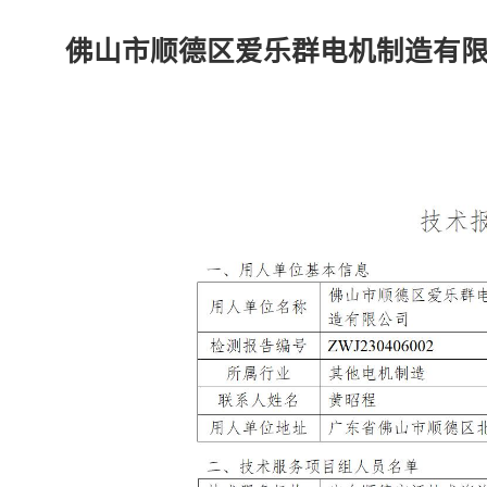
佛山市顺德区爱乐群电机制造有限公司