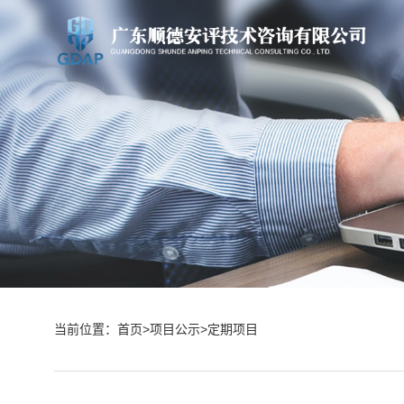
当前位置：
首页
>
项目公示
>
定期项目