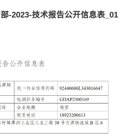
2023-技术报告公开信息表_01