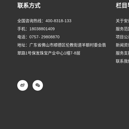
联系方式
栏目
全国咨询热线：
400-8318-133
关于安
手机：
18038801409
服务范
电话：
0757- 29808870
项目公
地址：广东省佛山市顺德区伦教街道羊额村委会翡
新闻资
翠路1号保发珠宝产业中心1幢7-8层
服务支
联系我