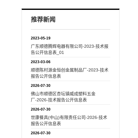
推荐新闻
2023-05-19
广东顺德腾辉电器有限公司-2023-技术报
告公开信息表_01
2023-03-06
顺德陈村源金恒创金属制品厂-2023-技术
报告公开信息表
2026-07-30
佛山市顺德区杏坛镇威成塑料五金
厂-2026-技术报告公开信息表
2026-07-30
世康餐具(中山)有限责任公司-2026-技术
报告公开信息表
2026-07-30