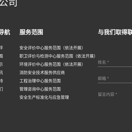
公司
导航
服务范围
与我们取得
评
安全评价中心服务范围（依法开展）
围
职卫评价与检测中心服务范围（依法开展）
示
环境评价中心服务范围（依法开展）
讯
消防安全技术服务供应商
持
工程治理中心服务范围
们
管理咨询中心服务范围
安全生产标准化与应急管理