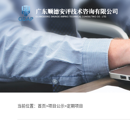
当前位置：
首页
>
项目公示
>
定期项目