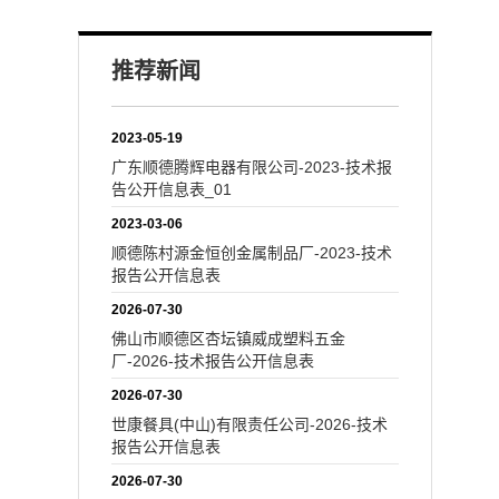
推荐新闻
2023-05-19
广东顺德腾辉电器有限公司-2023-技术报
告公开信息表_01
2023-03-06
顺德陈村源金恒创金属制品厂-2023-技术
报告公开信息表
2026-07-30
佛山市顺德区杏坛镇威成塑料五金
厂-2026-技术报告公开信息表
2026-07-30
世康餐具(中山)有限责任公司-2026-技术
报告公开信息表
2026-07-30