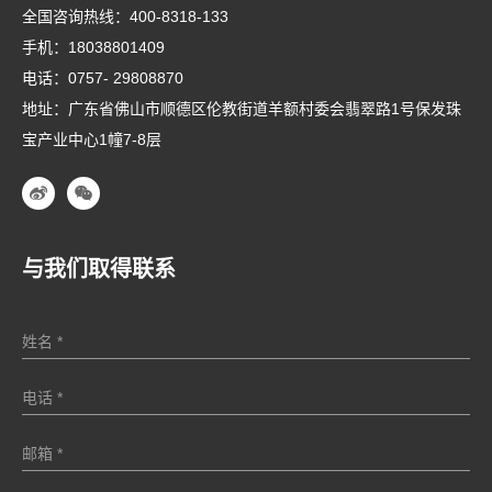
全国咨询热线：
400-8318-133
手机：
18038801409
电话：
0757- 29808870
地址：广东省佛山市顺德区伦教街道羊额村委会翡翠路1号保发珠
宝产业中心1幢7-8层
与我们取得联系