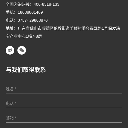
全国咨询热线：
400-8318-133
手机：
18038801409
电话：
0757- 29808870
地址：广东省佛山市顺德区伦教街道羊额村委会翡翠路1号保发珠
宝产业中心1幢7-8层
与我们取得联系