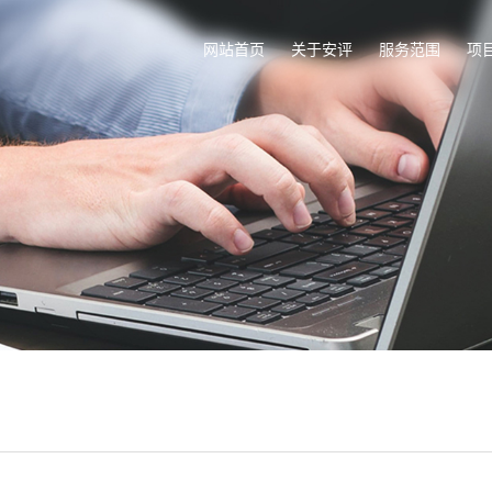
网站首页
关于安评
服务范围
项