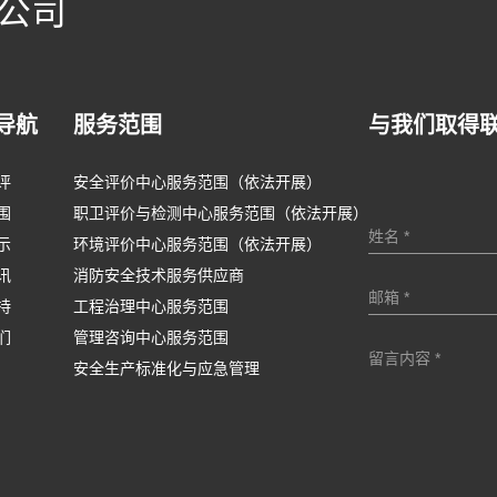
公司
导航
服务范围
与我们取得
评
安全评价中心服务范围（依法开展）
围
职卫评价与检测中心服务范围（依法开展）
示
环境评价中心服务范围（依法开展）
讯
消防安全技术服务供应商
持
工程治理中心服务范围
们
管理咨询中心服务范围
安全生产标准化与应急管理