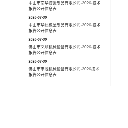
中山市南华搪瓷制品有限公司-2026-技术
报告公开信息表
2026-07-30
中山市华迪橡塑制品有限公司-2026-技术
报告公开信息表
2026-07-30
佛山市义顺机械设备有限公司-2026-技术
报告公开信息表
2026-07-30
佛山市宇茂机械设备有限公司-2026技术
报告公开信息表