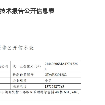
2-技术报告公开信息表