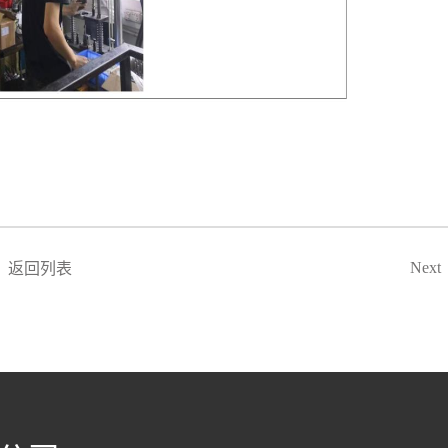
Next
返回列表