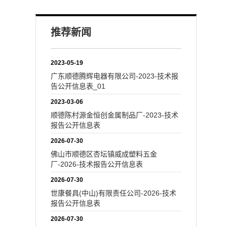
推荐新闻
2023-05-19
广东顺德腾辉电器有限公司-2023-技术报
告公开信息表_01
2023-03-06
顺德陈村源金恒创金属制品厂-2023-技术
报告公开信息表
2026-07-30
佛山市顺德区杏坛镇威成塑料五金
厂-2026-技术报告公开信息表
2026-07-30
世康餐具(中山)有限责任公司-2026-技术
报告公开信息表
2026-07-30