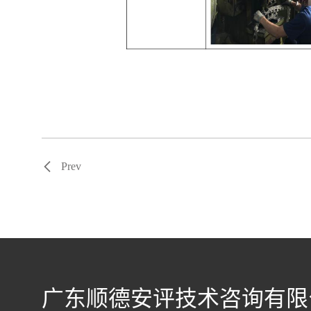
Prev
广东顺德安评技术咨询有限