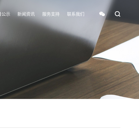
目公示
新闻资讯
服务支持
联系我们