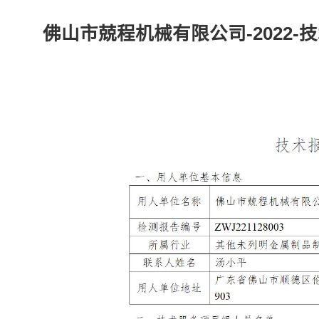
佛山市兢程机械有限公司-2022