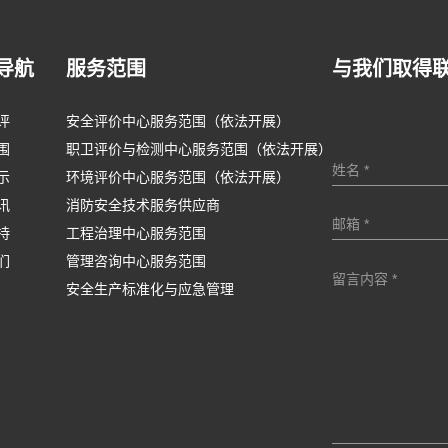
导航
服务范围
与我们取得
评
安全评价中心服务范围（依法开展）
围
职卫评价与检测中心服务范围（依法开展）
示
环境评价中心服务范围（依法开展）
讯
消防安全技术服务供应商
持
工程治理中心服务范围
们
管理咨询中心服务范围
安全生产标准化与应急管理