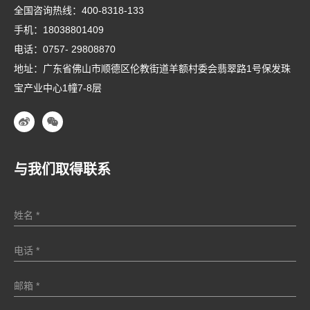
全国咨询热线：
400-8318-133
手机：
18038801409
电话：
0757- 29808870
地址：广东省佛山市顺德区伦教街道羊额村委会翡翠路1号保发珠
宝产业中心1幢7-8层
与我们取得联系