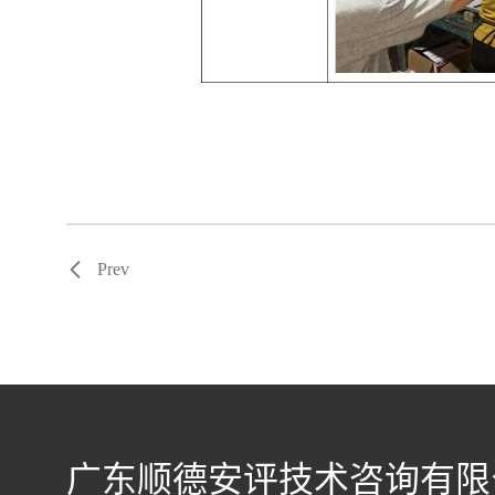
Prev
广东顺德安评技术咨询有限