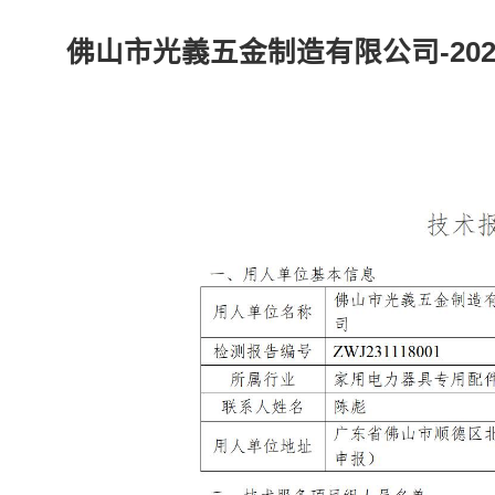
佛山市光義五金制造有限公司-202