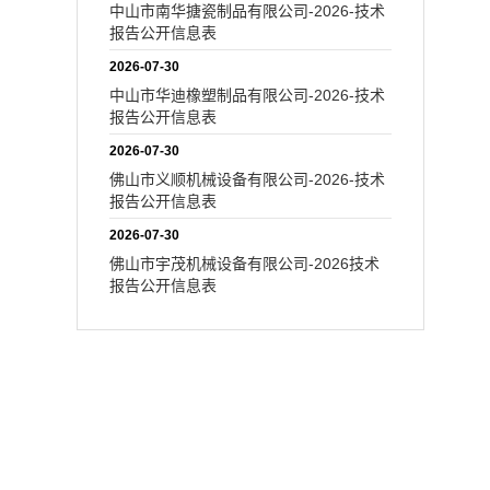
中山市南华搪瓷制品有限公司-2026-技术
报告公开信息表
2026-07-30
中山市华迪橡塑制品有限公司-2026-技术
报告公开信息表
2026-07-30
佛山市义顺机械设备有限公司-2026-技术
报告公开信息表
2026-07-30
佛山市宇茂机械设备有限公司-2026技术
报告公开信息表