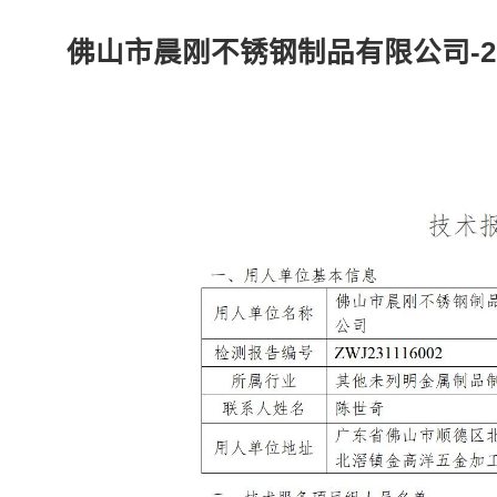
佛山市晨刚不锈钢制品有限公司-20