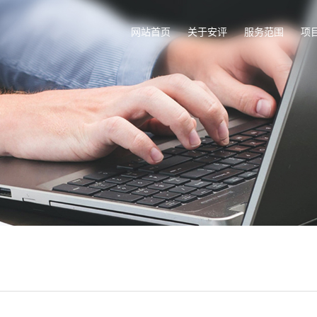
网站首页
关于安评
服务范围
项