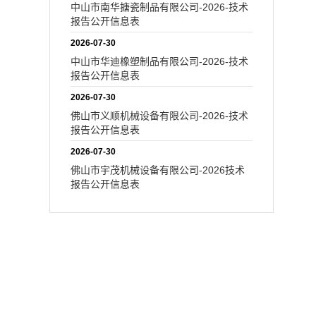
中山市南华搪瓷制品有限公司-2026-技术
报告公开信息表
2026-07-30
中山市华迪橡塑制品有限公司-2026-技术
报告公开信息表
2026-07-30
佛山市义顺机械设备有限公司-2026-技术
报告公开信息表
2026-07-30
佛山市宇茂机械设备有限公司-2026技术
报告公开信息表