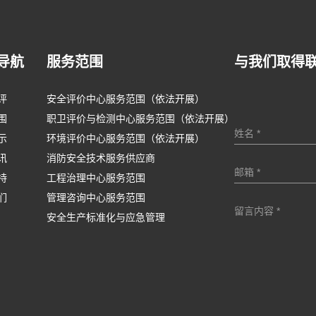
导航
服务范围
与我们取得
评
安全评价中心服务范围（依法开展）
围
职卫评价与检测中心服务范围（依法开展）
示
环境评价中心服务范围（依法开展）
讯
消防安全技术服务供应商
持
工程治理中心服务范围
们
管理咨询中心服务范围
安全生产标准化与应急管理