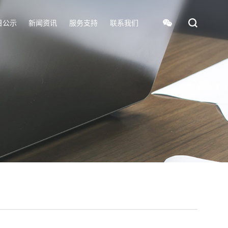
目公示
新闻资讯
服务支持
联系我们