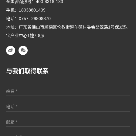
全国咨询热线：
400-8318-133
手机：
18038801409
电话：
0757- 29808870
地址：广东省佛山市顺德区伦教街道羊额村委会翡翠路1号保发珠
宝产业中心1幢7-8层
与我们取得联系