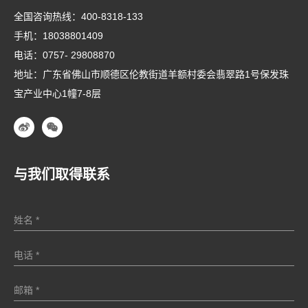
全国咨询热线：
400-8318-133
手机：
18038801409
电话：
0757- 29808870
地址：广东省佛山市顺德区伦教街道羊额村委会翡翠路1号保发珠
宝产业中心1幢7-8层
与我们取得联系