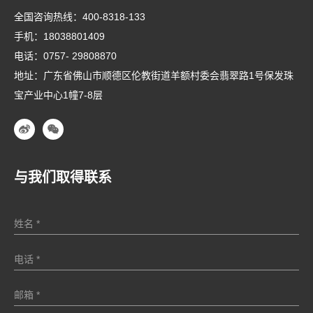
全国咨询热线：
400-8318-133
手机：
18038801409
电话：
0757- 29808870
地址：广东省佛山市顺德区伦教街道羊额村委会翡翠路1号保发珠
宝产业中心1幢7-8层
与我们取得联系