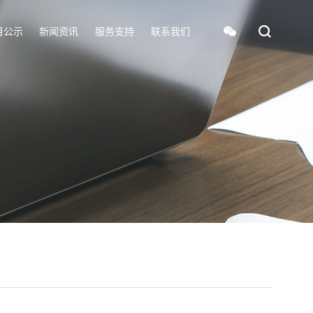
目公示
新闻资讯
服务支持
联系我们