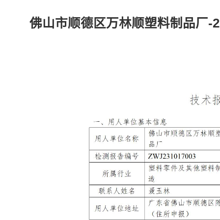
佛山市顺德区万林顺塑料制品厂-20