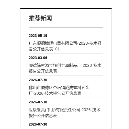
推荐新闻
2023-05-19
广东顺德腾辉电器有限公司-2023-技术报
告公开信息表_01
2023-03-06
顺德陈村源金恒创金属制品厂-2023-技术
报告公开信息表
2026-07-30
佛山市顺德区杏坛镇威成塑料五金
厂-2026-技术报告公开信息表
2026-07-30
世康餐具(中山)有限责任公司-2026-技术
报告公开信息表
2026-07-30