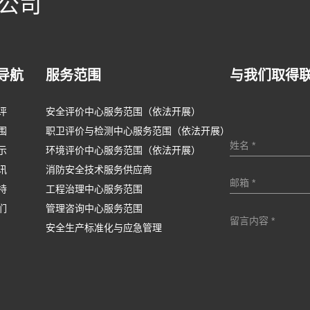
公司
导航
服务范围
与我们取得
评
安全评价中心服务范围（依法开展）
围
职卫评价与检测中心服务范围（依法开展）
示
环境评价中心服务范围（依法开展）
讯
消防安全技术服务供应商
持
工程治理中心服务范围
们
管理咨询中心服务范围
安全生产标准化与应急管理