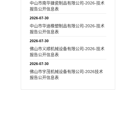
中山市南华搪瓷制品有限公司-2026-技术
报告公开信息表
2026-07-30
中山市华迪橡塑制品有限公司-2026-技术
报告公开信息表
2026-07-30
佛山市义顺机械设备有限公司-2026-技术
报告公开信息表
2026-07-30
佛山市宇茂机械设备有限公司-2026技术
报告公开信息表