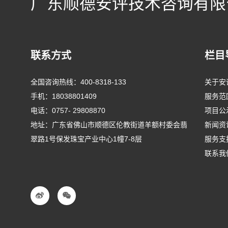
广东顺德安评技术咨询有限
联系方式
栏目
全国咨询热线：
400-8318-133
关于安
手机：
18038801409
服务范
电话：
0757- 29808870
项目公
地址：广东省佛山市顺德区伦教街道羊额村委会翡
新闻资
翠路1号保发珠宝产业中心1幢7-8层
服务支
联系我