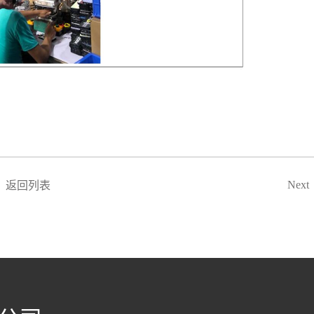
Next
返回列表