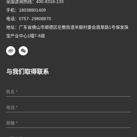
全国咨询热线：
400-8318-133
手机：
18038801409
电话：
0757- 29808870
地址：广东省佛山市顺德区伦教街道羊额村委会翡翠路1号保发珠
宝产业中心1幢7-8层
与我们取得联系