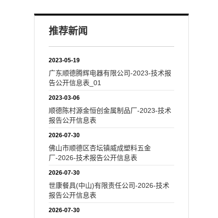
推荐新闻
2023-05-19
广东顺德腾辉电器有限公司-2023-技术报
告公开信息表_01
2023-03-06
顺德陈村源金恒创金属制品厂-2023-技术
报告公开信息表
2026-07-30
佛山市顺德区杏坛镇威成塑料五金
厂-2026-技术报告公开信息表
2026-07-30
世康餐具(中山)有限责任公司-2026-技术
报告公开信息表
2026-07-30