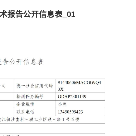
技术报告公开信息表_01