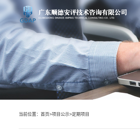
当前位置：
首页
>
项目公示
>
定期项目