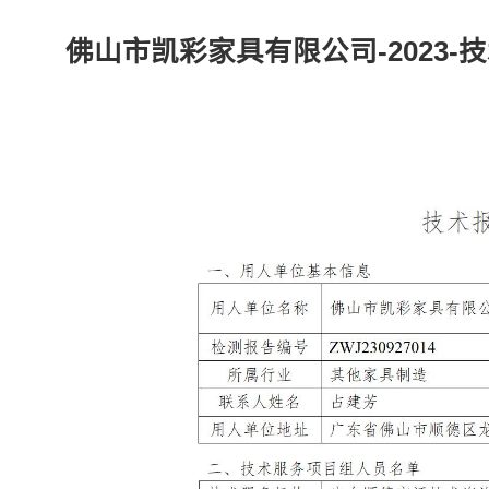
佛山市凯彩家具有限公司-2023-