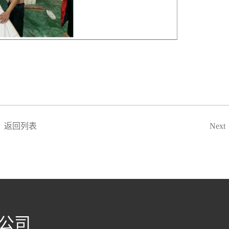
Next
返回列表
公司