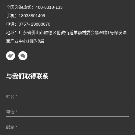
全国咨询热线：
400-8318-133
手机：
18038801409
电话：
0757- 29808870
地址：广东省佛山市顺德区伦教街道羊额村委会翡翠路1号保发珠
宝产业中心1幢7-8层
与我们取得联系