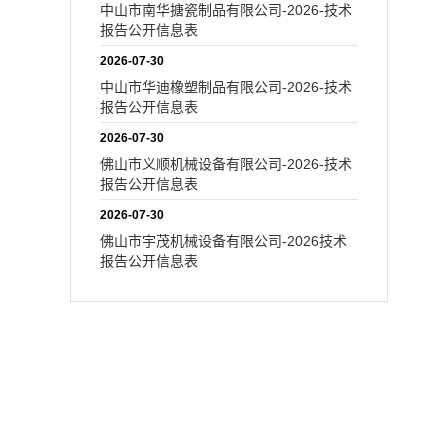
中山市南华搪瓷制品有限公司-2026-技术
报告公开信息表
2026-07-30
中山市华迪橡塑制品有限公司-2026-技术
报告公开信息表
2026-07-30
佛山市义顺机械设备有限公司-2026-技术
报告公开信息表
2026-07-30
佛山市宇茂机械设备有限公司-2026技术
报告公开信息表