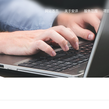
网站首页
关于安评
服务范围
项