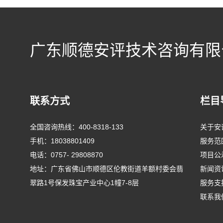
广东顺德安评技术咨询有限
联系方式
栏目
全国咨询热线：
400-8318-133
关于安
手机：
18038801409
服务范
电话：
0757- 29808870
项目公
地址：广东省佛山市顺德区伦教街道羊额村委会翡
新闻资
翠路1号保发珠宝产业中心1幢7-8层
服务支
联系我