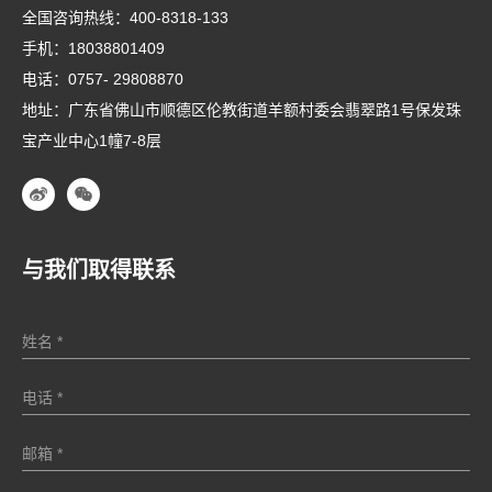
全国咨询热线：
400-8318-133
手机：
18038801409
电话：
0757- 29808870
地址：广东省佛山市顺德区伦教街道羊额村委会翡翠路1号保发珠
宝产业中心1幢7-8层
与我们取得联系