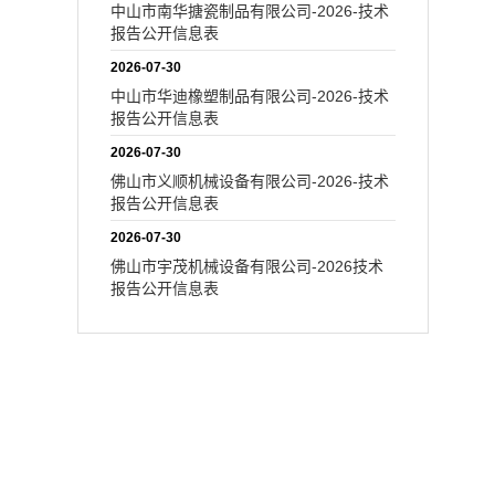
中山市南华搪瓷制品有限公司-2026-技术
报告公开信息表
2026-07-30
中山市华迪橡塑制品有限公司-2026-技术
报告公开信息表
2026-07-30
佛山市义顺机械设备有限公司-2026-技术
报告公开信息表
2026-07-30
佛山市宇茂机械设备有限公司-2026技术
报告公开信息表