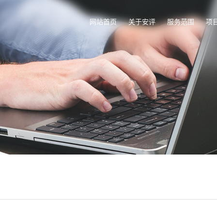
网站首页
关于安评
服务范围
项