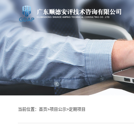
当前位置：
首页
>
项目公示
>
定期项目