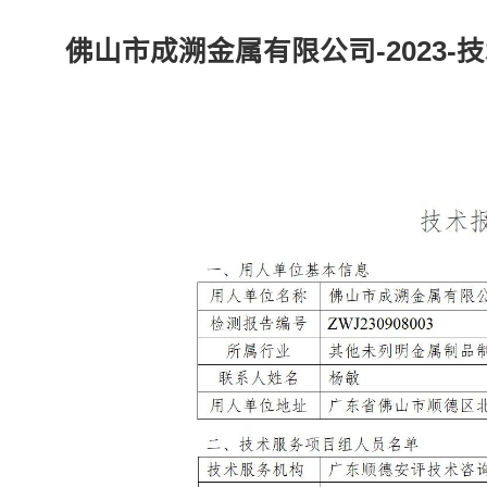
佛山市成溯金属有限公司-2023-