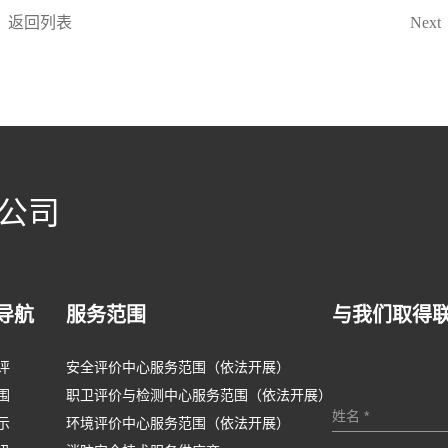
Next
返回列表
公司
导航
服务范围
与我们取得
评
安全评价中心服务范围（依法开展）
围
职卫评价与检测中心服务范围（依法开展）
示
环境评价中心服务范围（依法开展）