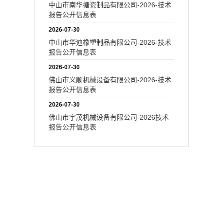
中山市南华搪瓷制品有限公司-2026-技术
报告公开信息表
2026-07-30
中山市华迪橡塑制品有限公司-2026-技术
报告公开信息表
2026-07-30
佛山市义顺机械设备有限公司-2026-技术
报告公开信息表
2026-07-30
佛山市宇茂机械设备有限公司-2026技术
报告公开信息表