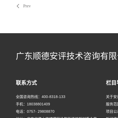
Prev
广东顺德安评技术咨询有限
联系方式
栏目
全国咨询热线：
400-8318-133
关于安
手机：
18038801409
服务范
电话：
0757- 29808870
项目公