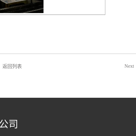
Next
返回列表
公司