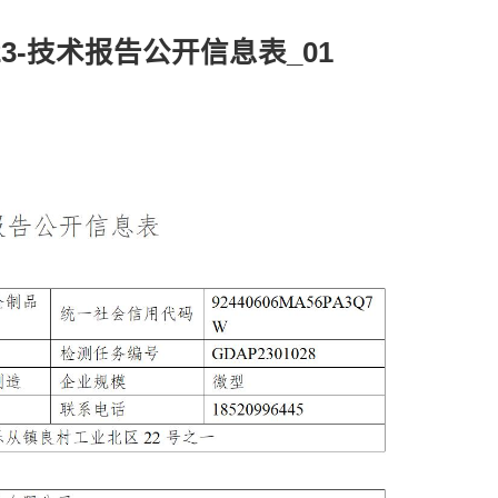
3-技术报告公开信息表_01