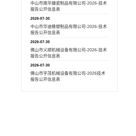
中山市南华搪瓷制品有限公司-2026-技术
报告公开信息表
2026-07-30
中山市华迪橡塑制品有限公司-2026-技术
报告公开信息表
2026-07-30
佛山市义顺机械设备有限公司-2026-技术
报告公开信息表
2026-07-30
佛山市宇茂机械设备有限公司-2026技术
报告公开信息表