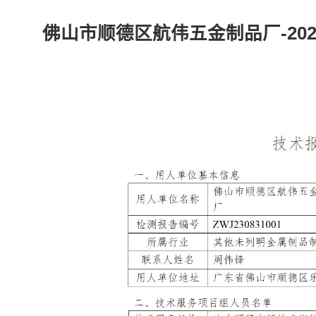
佛山市顺德区航伟五金制品厂-202