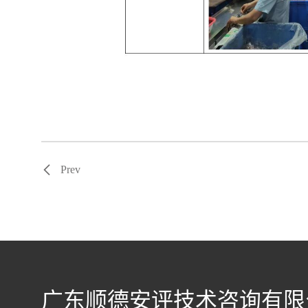
Prev
广东顺德安评技术咨询有限