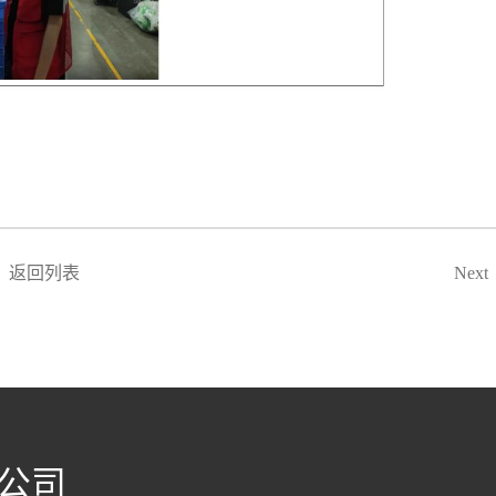
Next
返回列表
公司