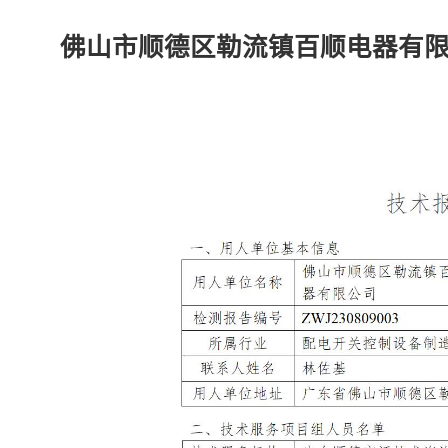
佛山市顺德区勒流镇百顺电器有限公司