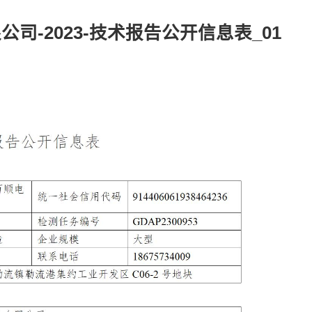
-2023-技术报告公开信息表_01