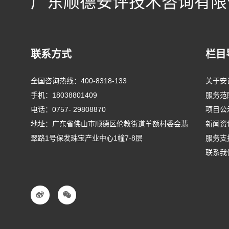
广东顺德安评技术咨询有限
联系方式
栏目
全国咨询热线：
400-8318-133
关于安
手机：
18038801409
服务范
电话：
0757- 29808870
项目公
地址：广东省佛山市顺德区伦教街道羊额村委会翡
新闻资
翠路1号保发珠宝产业中心1幢7-8层
服务支
联系我