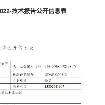
022-技术报告公开信息表