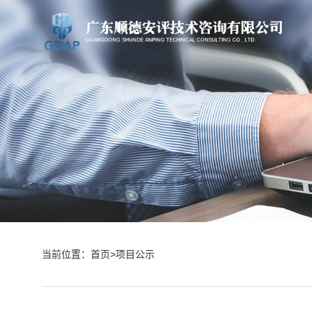
当前位置：
首页
>
项目公示