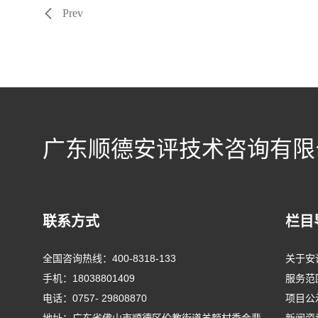
Prev
广东顺德安评技术咨询有限
联系方式
栏目
全国咨询热线：
400-8318-133
关于安
手机：
18038801409
服务范
电话：
0757- 29808870
项目公
地址：广东省佛山市顺德区伦教街道羊额村委会翡
新闻资