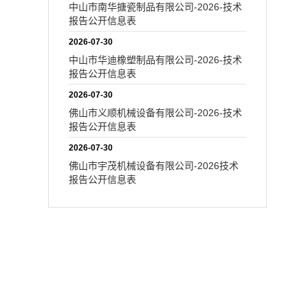
中山市南华搪瓷制品有限公司-2026-技术
报告公开信息表
2026-07-30
中山市华迪橡塑制品有限公司-2026-技术
报告公开信息表
2026-07-30
佛山市义顺机械设备有限公司-2026-技术
报告公开信息表
2026-07-30
佛山市宇茂机械设备有限公司-2026技术
报告公开信息表