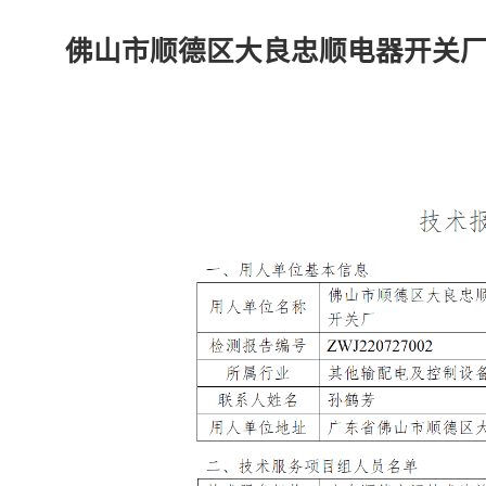
佛山市顺德区大良忠顺电器开关厂-