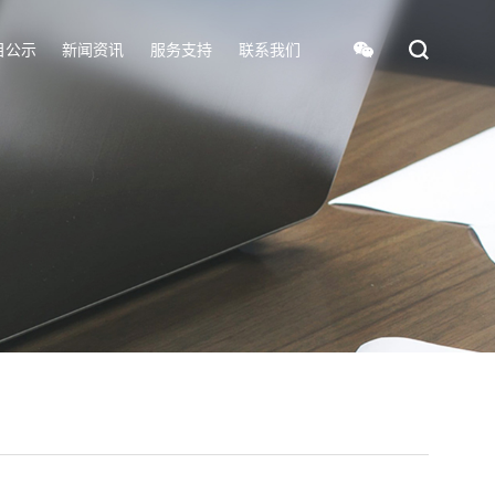
目公示
新闻资讯
服务支持
联系我们