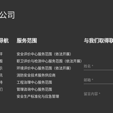
公司
导航
服务范围
与我们取得
评
安全评价中心服务范围（依法开展）
围
职卫评价与检测中心服务范围（依法开展）
示
环境评价中心服务范围（依法开展）
讯
消防安全技术服务供应商
持
工程治理中心服务范围
们
管理咨询中心服务范围
安全生产标准化与应急管理