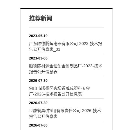
推荐新闻
2023-05-19
广东顺德腾辉电器有限公司-2023-技术报
告公开信息表_01
2023-03-06
顺德陈村源金恒创金属制品厂-2023-技术
报告公开信息表
2026-07-30
佛山市顺德区杏坛镇威成塑料五金
厂-2026-技术报告公开信息表
2026-07-30
世康餐具(中山)有限责任公司-2026-技术
报告公开信息表
2026-07-30