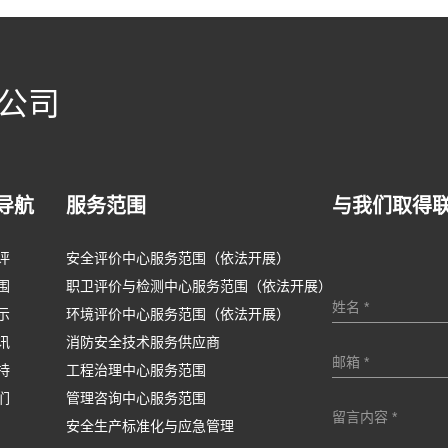
公司
导航
服务范围
与我们取得
评
安全评价中心服务范围（依法开展）
围
职卫评价与检测中心服务范围（依法开展）
示
环境评价中心服务范围（依法开展）
讯
消防安全技术服务供应商
持
工程治理中心服务范围
们
管理咨询中心服务范围
安全生产标准化与应急管理