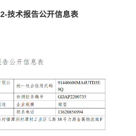
22-技术报告公开信息表