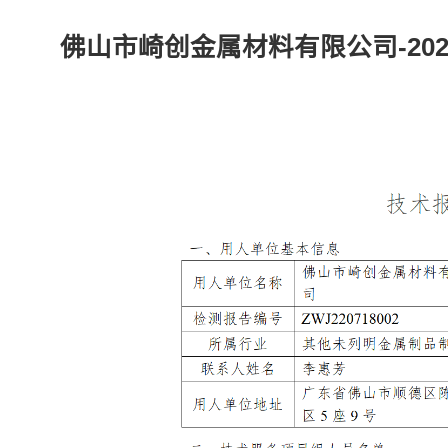
佛山市崎创金属材料有限公司-20