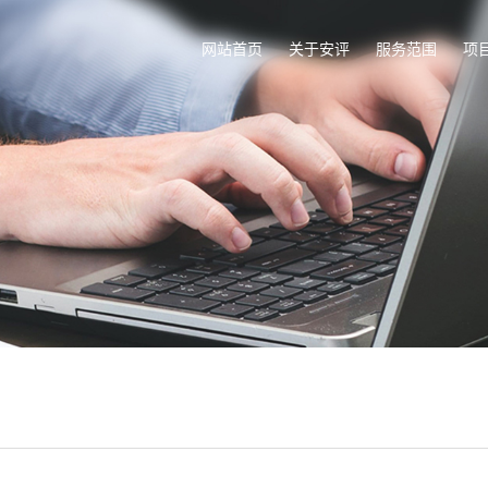
网站首页
关于安评
服务范围
项