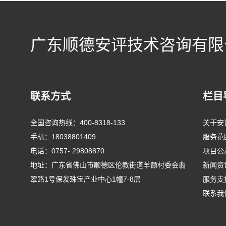
广东顺德安评技术咨询有限
联系方式
栏目
全国咨询热线：
400-8318-133
关于安
手机：
18038801409
服务范
电话：
0757- 29808870
项目公
地址：广东省佛山市顺德区伦教街道羊额村委会翡
新闻资
翠路1号保发珠宝产业中心1幢7-8层
服务支
联系我