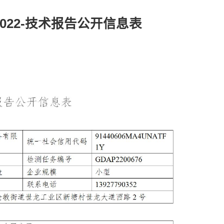
022-技术报告公开信息表