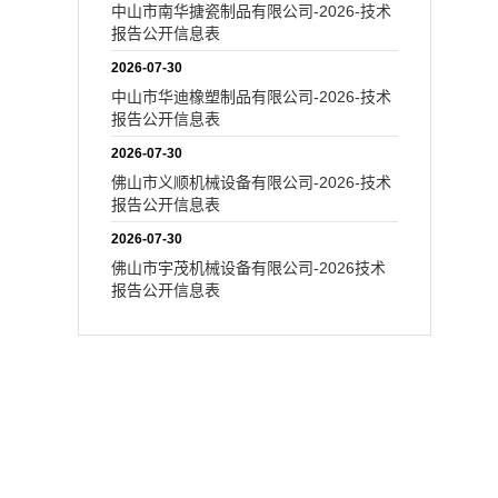
中山市南华搪瓷制品有限公司-2026-技术
报告公开信息表
2026-07-30
中山市华迪橡塑制品有限公司-2026-技术
报告公开信息表
2026-07-30
佛山市义顺机械设备有限公司-2026-技术
报告公开信息表
2026-07-30
佛山市宇茂机械设备有限公司-2026技术
报告公开信息表