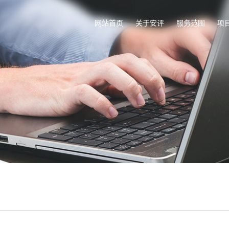
网站首页
关于安评
服务范围
项