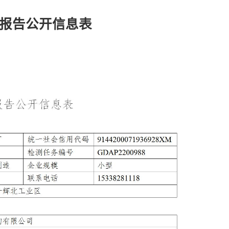
术报告公开信息表