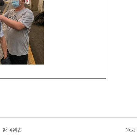
Next
返回列表