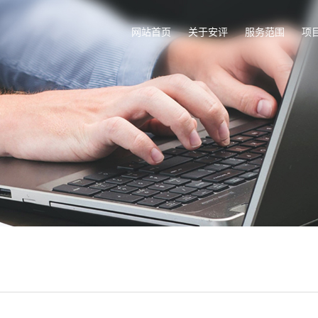
网站首页
关于安评
服务范围
项