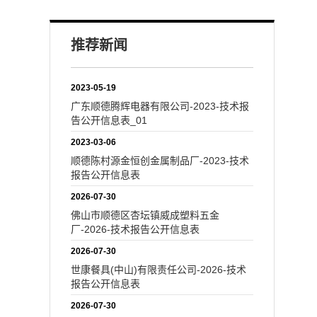
推荐新闻
2023-05-19
广东顺德腾辉电器有限公司-2023-技术报
告公开信息表_01
2023-03-06
顺德陈村源金恒创金属制品厂-2023-技术
报告公开信息表
2026-07-30
佛山市顺德区杏坛镇威成塑料五金
厂-2026-技术报告公开信息表
2026-07-30
世康餐具(中山)有限责任公司-2026-技术
报告公开信息表
2026-07-30