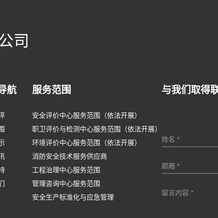
公司
导航
服务范围
与我们取得
评
安全评价中心服务范围（依法开展）
围
职卫评价与检测中心服务范围（依法开展）
示
环境评价中心服务范围（依法开展）
讯
消防安全技术服务供应商
持
工程治理中心服务范围
们
管理咨询中心服务范围
安全生产标准化与应急管理