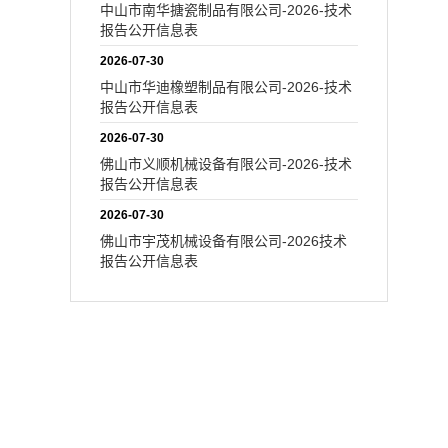
中山市南华搪瓷制品有限公司-2026-技术
报告公开信息表
2026-07-30
中山市华迪橡塑制品有限公司-2026-技术
报告公开信息表
2026-07-30
佛山市义顺机械设备有限公司-2026-技术
报告公开信息表
2026-07-30
佛山市宇茂机械设备有限公司-2026技术
报告公开信息表