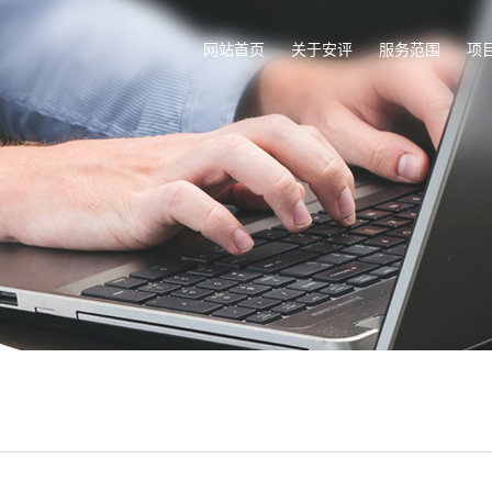
网站首页
关于安评
服务范围
项