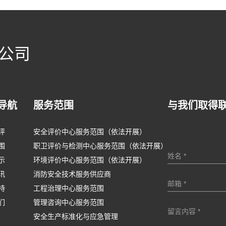
公司
导航
服务范围
与我们取得
评
安全评价中心服务范围（依法开展）
围
职卫评价与检测中心服务范围（依法开展）
示
环境评价中心服务范围（依法开展）
讯
消防安全技术服务供应商
持
工程治理中心服务范围
们
管理咨询中心服务范围
安全生产标准化与应急管理