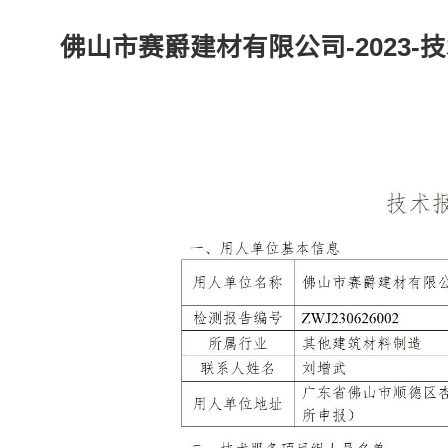
佛山市赛爵建材有限公司-2023-