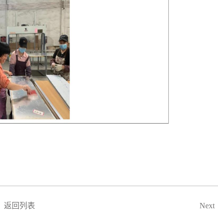
Next
返回列表