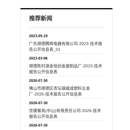
推荐新闻
2023-05-19
广东顺德腾辉电器有限公司-2023-技术报
告公开信息表_01
2023-03-06
顺德陈村源金恒创金属制品厂-2023-技术
报告公开信息表
2026-07-30
佛山市顺德区杏坛镇威成塑料五金
厂-2026-技术报告公开信息表
2026-07-30
世康餐具(中山)有限责任公司-2026-技术
报告公开信息表
2026-07-30