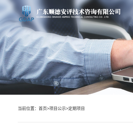
当前位置：
首页
>
项目公示
>
定期项目