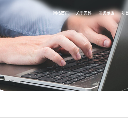
网站首页
关于安评
服务范围
项