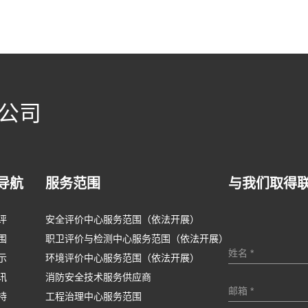
公司
导航
服务范围
与我们取得
评
安全评价中心服务范围（依法开展）
围
职卫评价与检测中心服务范围（依法开展）
示
环境评价中心服务范围（依法开展）
讯
消防安全技术服务供应商
持
工程治理中心服务范围