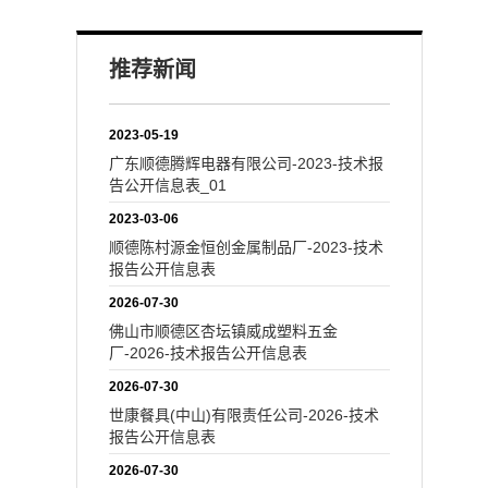
推荐新闻
2023-05-19
广东顺德腾辉电器有限公司-2023-技术报
告公开信息表_01
2023-03-06
顺德陈村源金恒创金属制品厂-2023-技术
报告公开信息表
2026-07-30
佛山市顺德区杏坛镇威成塑料五金
厂-2026-技术报告公开信息表
2026-07-30
世康餐具(中山)有限责任公司-2026-技术
报告公开信息表
2026-07-30