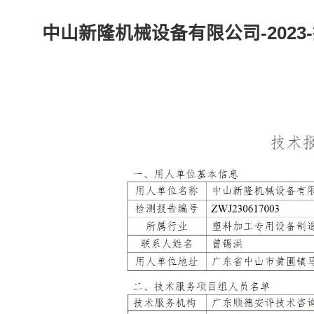
中山新隆机械设备有限公司-2023