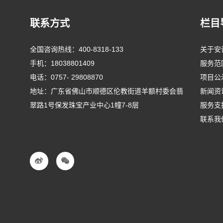
联系方式
栏目
全国咨询热线：
400-8318-133
关于安
手机：
18038801409
服务范
电话：
0757- 29808870
项目公
地址：广东省佛山市顺德区伦教街道羊额村委会翡
新闻资
翠路1号保发珠宝产业中心1幢7-8层
服务支
联系我