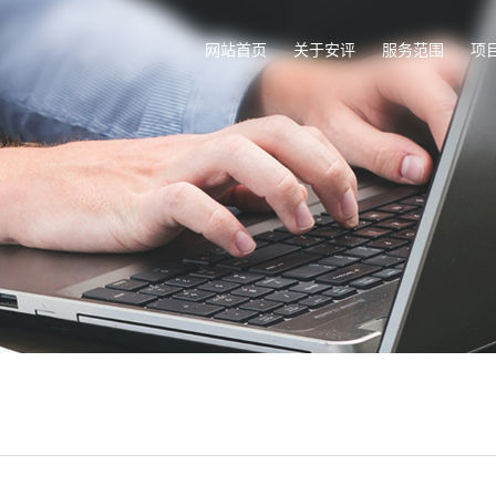
网站首页
关于安评
服务范围
项