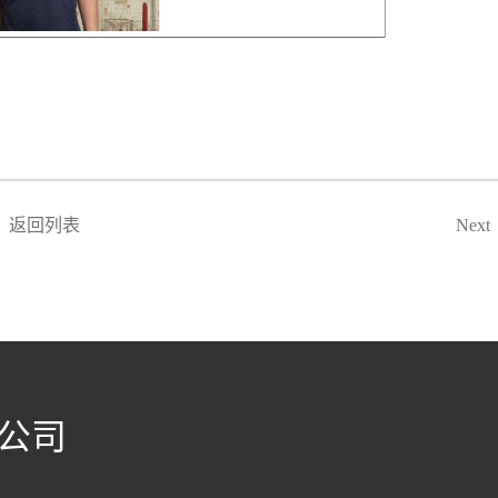
Next
返回列表
公司