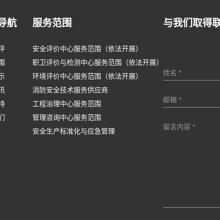
导航
服务范围
与我们取得
评
安全评价中心服务范围（依法开展）
围
职卫评价与检测中心服务范围（依法开展）
示
环境评价中心服务范围（依法开展）
讯
消防安全技术服务供应商
持
工程治理中心服务范围
们
管理咨询中心服务范围
安全生产标准化与应急管理