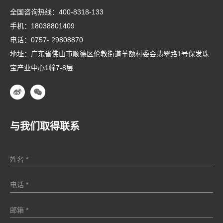
全国咨询热线：
400-8318-133
手机：
18038801409
电话：
0757- 29808870
地址：广东省佛山市顺德区伦教街道羊额村委会翡翠路1号保发珠
宝产业中心1幢7-8层
与我们取得联系