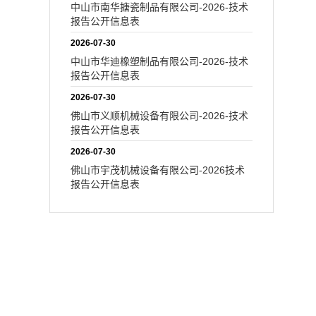
中山市南华搪瓷制品有限公司-2026-技术
报告公开信息表
2026-07-30
中山市华迪橡塑制品有限公司-2026-技术
报告公开信息表
2026-07-30
佛山市义顺机械设备有限公司-2026-技术
报告公开信息表
2026-07-30
佛山市宇茂机械设备有限公司-2026技术
报告公开信息表