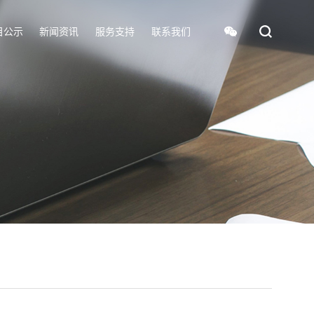
目公示
新闻资讯
服务支持
联系我们