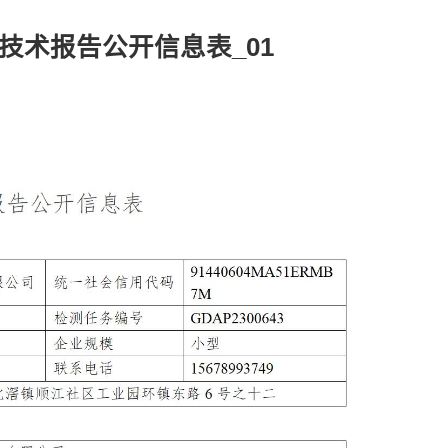
-技术报告公开信息表_01