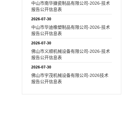
中山市南华搪瓷制品有限公司-2026-技术
报告公开信息表
2026-07-30
中山市华迪橡塑制品有限公司-2026-技术
报告公开信息表
2026-07-30
佛山市义顺机械设备有限公司-2026-技术
报告公开信息表
2026-07-30
佛山市宇茂机械设备有限公司-2026技术
报告公开信息表