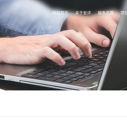
网站首页
关于安评
服务范围
项