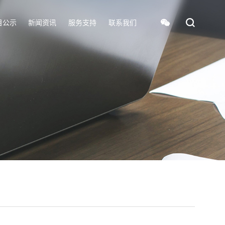
目公示
新闻资讯
服务支持
联系我们