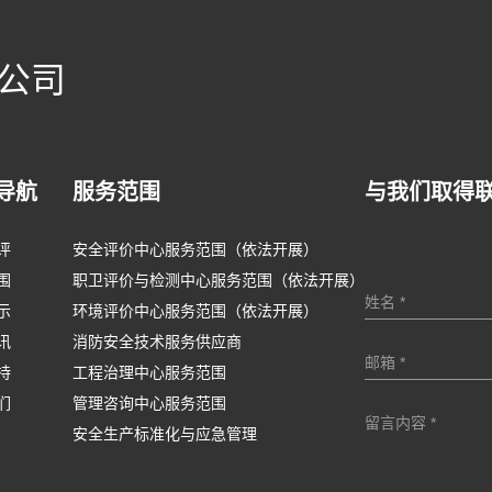
公司
导航
服务范围
与我们取得
评
安全评价中心服务范围（依法开展）
围
职卫评价与检测中心服务范围（依法开展）
示
环境评价中心服务范围（依法开展）
讯
消防安全技术服务供应商
持
工程治理中心服务范围
们
管理咨询中心服务范围
安全生产标准化与应急管理