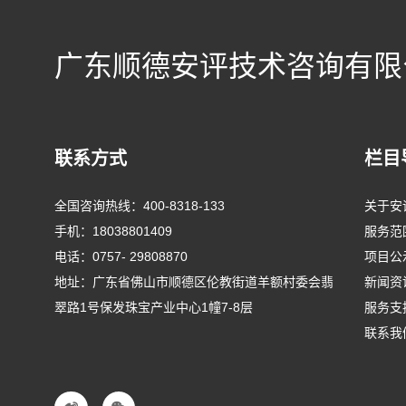
广东顺德安评技术咨询有限
联系方式
栏目
全国咨询热线：
400-8318-133
关于安
手机：
18038801409
服务范
电话：
0757- 29808870
项目公
地址：广东省佛山市顺德区伦教街道羊额村委会翡
新闻资
翠路1号保发珠宝产业中心1幢7-8层
服务支
联系我