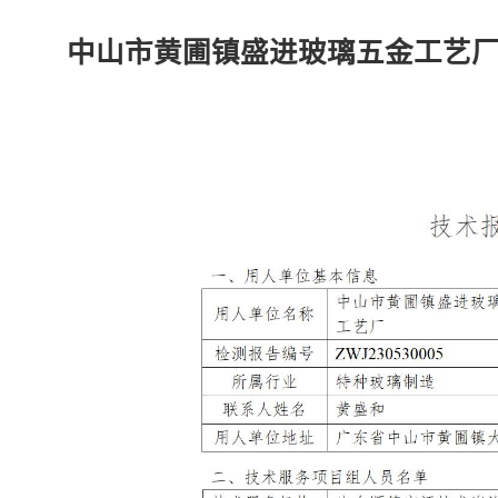
中山市黄圃镇盛进玻璃五金工艺厂-2