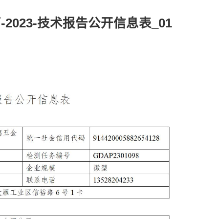
023-技术报告公开信息表_01