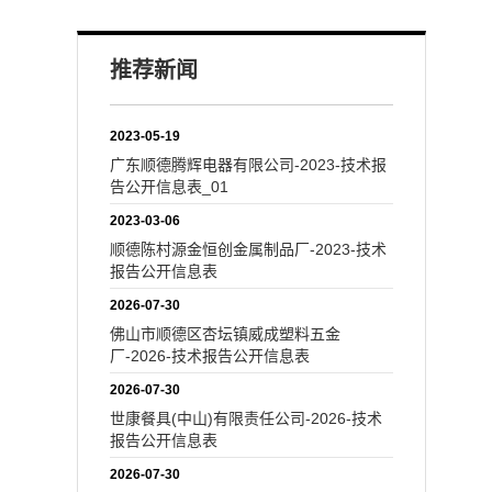
推荐新闻
2023-05-19
广东顺德腾辉电器有限公司-2023-技术报
告公开信息表_01
2023-03-06
顺德陈村源金恒创金属制品厂-2023-技术
报告公开信息表
2026-07-30
佛山市顺德区杏坛镇威成塑料五金
厂-2026-技术报告公开信息表
2026-07-30
世康餐具(中山)有限责任公司-2026-技术
报告公开信息表
2026-07-30