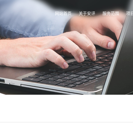
网站首页
关于安评
服务范围
项