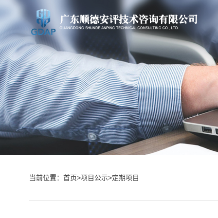
当前位置：
首页
>
项目公示
>
定期项目