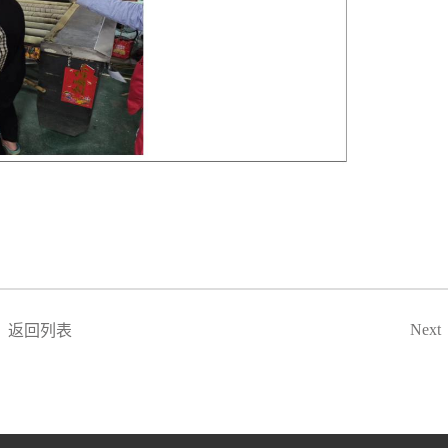
Next
返回列表