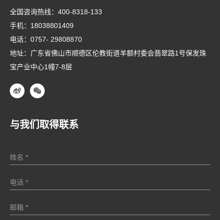
全国咨询热线：
400-8318-133
手机：
18038801409
电话：
0757- 29808870
地址：广东省佛山市顺德区伦教街道羊额村委会翡翠路1号保发珠
宝产业中心1幢7-8层
与我们取得联系