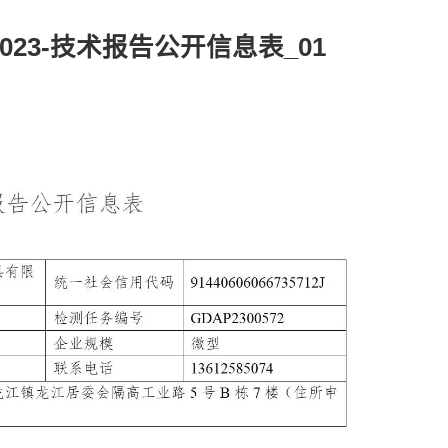
23-技术报告公开信息表_01