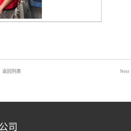
Next
返回列表
公司