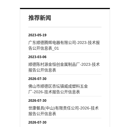
推荐新闻
2023-05-19
广东顺德腾辉电器有限公司-2023-技术报
告公开信息表_01
2023-03-06
顺德陈村源金恒创金属制品厂-2023-技术
报告公开信息表
2026-07-30
佛山市顺德区杏坛镇威成塑料五金
厂-2026-技术报告公开信息表
2026-07-30
世康餐具(中山)有限责任公司-2026-技术
报告公开信息表
2026-07-30