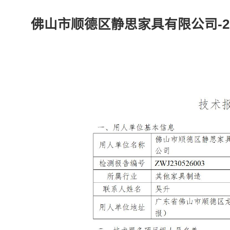
佛山市顺德区静思家具有限公司-20