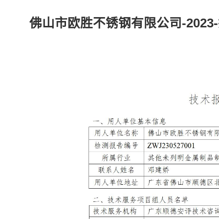
佛山市欧胜不锈钢有限公司-2023