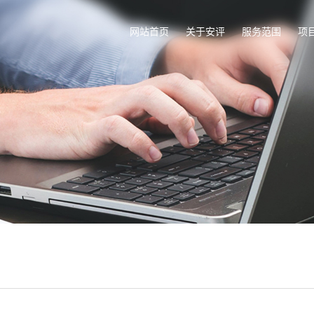
网站首页
关于安评
服务范围
项