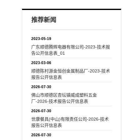
推荐新闻
2023-05-19
广东顺德腾辉电器有限公司-2023-技术报
告公开信息表_01
2023-03-06
顺德陈村源金恒创金属制品厂-2023-技术
报告公开信息表
2026-07-30
佛山市顺德区杏坛镇威成塑料五金
厂-2026-技术报告公开信息表
2026-07-30
世康餐具(中山)有限责任公司-2026-技术
报告公开信息表
2026-07-30