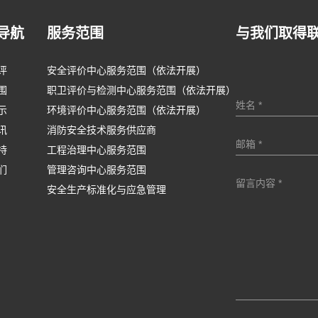
导航
服务范围
与我们取得
评
安全评价中心服务范围（依法开展）
围
职卫评价与检测中心服务范围（依法开展）
示
环境评价中心服务范围（依法开展）
讯
消防安全技术服务供应商
持
工程治理中心服务范围
们
管理咨询中心服务范围
安全生产标准化与应急管理