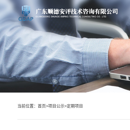
当前位置：
首页
>
项目公示
>
定期项目