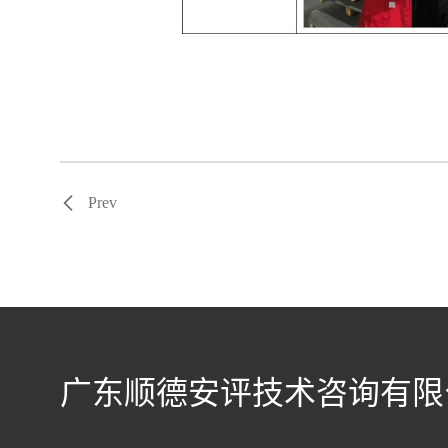
Prev
广东顺德安评技术咨询有限